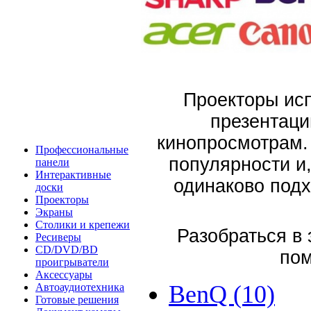
Проекторы ис
презентац
кинопросмотрам. 
Профессиональные
популярности и,
панели
Интерактивные
одинаково подх
доски
Проекторы
Экраны
Столики и крепежи
Разобраться в
Ресиверы
CD/DVD/BD
пом
проигрыватели
Аксессуары
BenQ (10)
Автоаудиотехника
Готовые решения