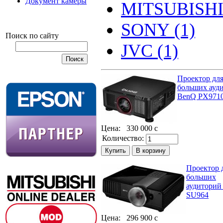
Документ камеры
MITSUBISHI 
SONY (1)
Поиск по сайту
JVC (1)
Проектор дл
больших ауд
BenQ PX971
Цена:
330 000
c
Количество:
Проектор 
больших
аудитори
SU964
Цена:
296 900
c