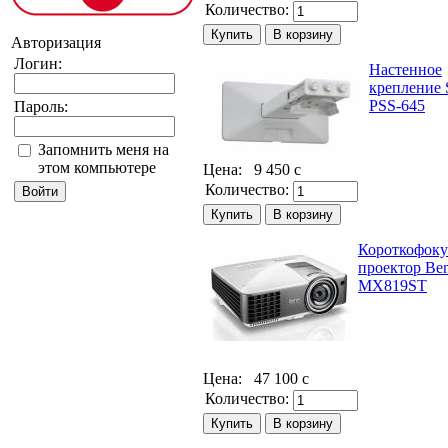
Количество:
Авторизация
Логин:
Настенное
крепление 
PSS-645
Пароль:
Запомнить меня на
этом компьютере
Цена:
9 450
c
Количество:
Короткофок
проектор Be
MX819ST
Цена:
47 100
c
Количество: