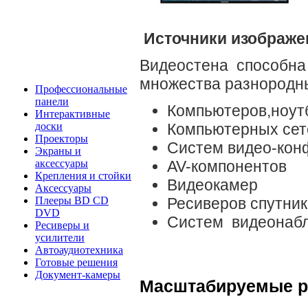
Источники изображе
Видеостена
способна
множества разнородны
Профессиональные
панели
Компьютеров,ноут
Интерактивные
доски
Компьютерных сете
Проекторы
Систем видео-кон
Экраны и
аксессуары
AV-компонентов
Крепления и стойки
Видеокамер
Аксессуары
Плееры BD CD
Ресиверов спутник
DVD
Систем видеонаб
Ресиверы и
усилители
Автоаудиотехника
Готовые решения
Документ-камеры
Масштабируемые р