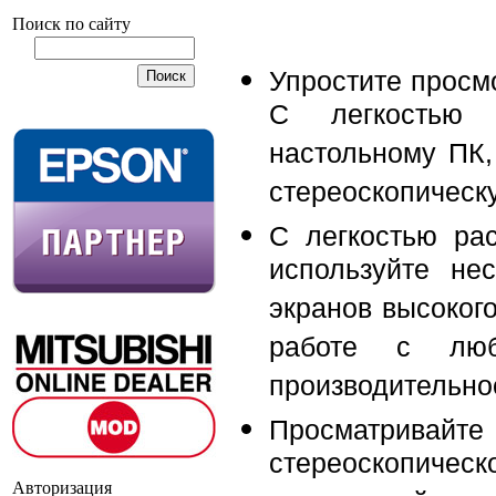
Поиск по сайту
Упростите просм
С легкостью 
настольному ПК,
стереоскопическ
С легкостью ра
используйте не
экранов высоког
работе с лю
производительно
Просматрива
стереоскопиче
Авторизация