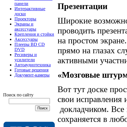
панели
Презентации
Интерактивные
доски
Широкие возможно
Проекторы
Экраны и
проводить презент
аксессуары
Крепления и стойки
на простом экране.
Аксессуары
Плееры BD CD
прямо на глазах сл
DVD
Ресиверы и
активными участн
усилители
Автоаудиотехника
Готовые решения
«Мозговые штурм
Документ-камеры
Вот тут доске про
Поиск по сайту
свои исправления 
докладчиком. Все в
сохраняется в лю